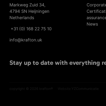
Markweg Zuid 34,
Corporate
4794 SN Heijningen
Certificat
Netherlands
assuranc
News
+31 (0) 168 22 75 10
info@krafton.uk
Stay up to date with everything r
copyright © 2026 krafton®
Website:
YZCommunicatie
Cookie instellingen