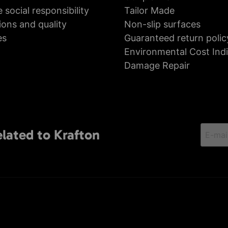
 social responsibility
Tailor Made
ions and quality
Non-slip surfaces
es
Guaranteed return polic
Environmental Cost Ind
Damage Repair
elated to Krafton