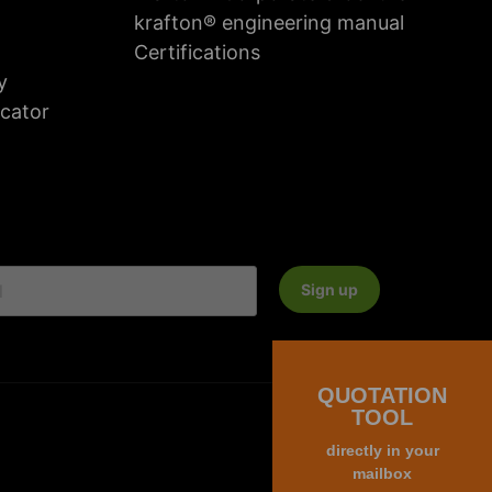
krafton® engineering manual
Certifications
y
icator
Sign up
QUOTATION
TOOL
General Terms and Conditions
Privacy policy
directly in your
mailbox