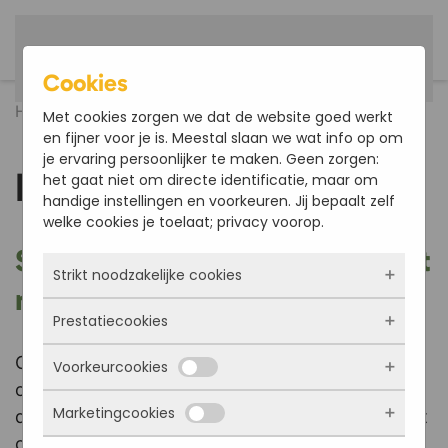
English
Skip to main content
Cookies
Home
News
Met cookies zorgen we dat de website goed werkt
en fijner voor je is. Meestal slaan we wat info op om
je ervaring persoonlijker te maken. Geen zorgen:
News
het gaat niet om directe identificatie, maar om
handige instellingen en voorkeuren. Jij bepaalt zelf
welke cookies je toelaat; privacy voorop.
Stay up to date with our latest
Strikt noodzakelijke cookies
news
Prestatiecookies
Deze cookies zorgen ervoor dat de website
überhaupt werkt. Ze zijn dus altijd actief en
On this page you will find a comprehensive
Voorkeurcookies
kunnen niet worden uitgezet. Meestal worden
Met deze cookies zien we hoe vaak onze site
overview of all news regarding GRP bridge
ze alleen geplaatst als jij iets doet, zoals
bezocht wordt, waar bezoekers vandaan
inloggen, een formulier invullen of je
Marketingcookies
komen en welke pagina’s populair zijn. Zo
decking. For example, you will find articles about
Deze cookies onthouden jouw voorkeuren.
privacyvoorkeuren opslaan. Je kunt je browser
kunnen we de website blijven verbeteren.
Bijvoorbeeld taalkeuze of ingevulde gegevens.
current developments within the company,