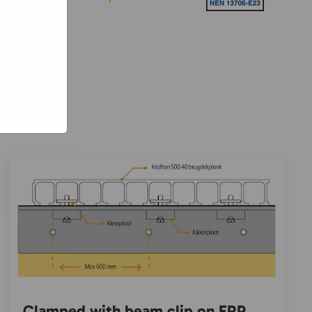
e hoe zij
ed
g). Er
code van
teeds
Clamped with beam clip on FRP