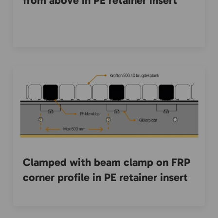
from above in PE retainer insert
Clamped with beam clamp on FRP
corner profile in PE retainer insert