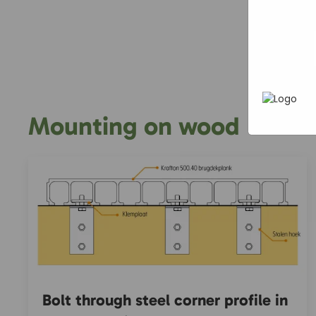
In het
P
heen te
uw pers
werken 
wordt g
je brows
adverten
Mounting on wood
Bolt through steel corner profile in