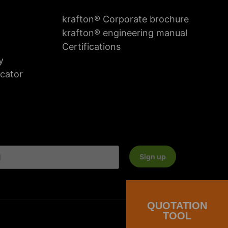
krafton® Corporate brochure
krafton® engineering manual
Certifications
y
icator
Sign up
QUOTATION
TOOL
General Terms and Conditions
Privacy policy