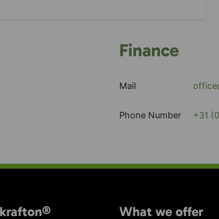
Finance
Mail
offic
Phone Number
+31 (0
krafton®
What we offer