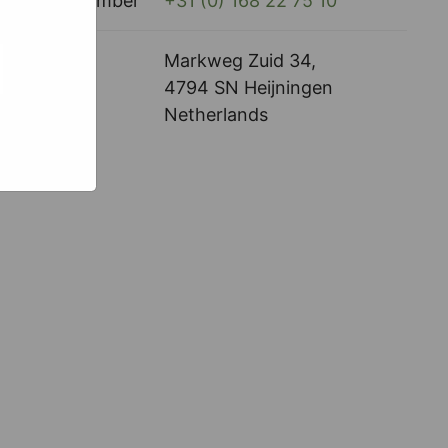
Phone Number
+31 (0) 168 22 75 10
e hoe zij
ed
g). Er
Branch
Markweg Zuid 34,
code van
teeds
4794 SN Heijningen
Netherlands