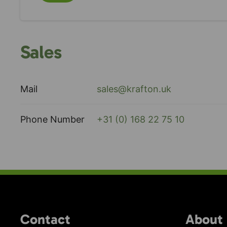
Sales
Mail
sales@krafton.uk
Phone Number
+31 (0) 168 22 75 10
Contact
About 