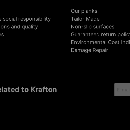
Our planks
 social responsibility
Tailor Made
ions and quality
Non-slip surfaces
es
Guaranteed return polic
Environmental Cost Ind
Damage Repair
elated to Krafton