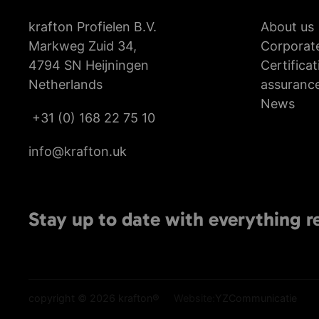
krafton Profielen B.V.
About us
Markweg Zuid 34,
Corporate
4794 SN Heijningen
Certificat
Netherlands
assuranc
News
+31 (0) 168 22 75 10
info@krafton.uk
Stay up to date with everything r
copyright © 2026 krafton®
Website:
YZCommunicatie
Cookie instellingen