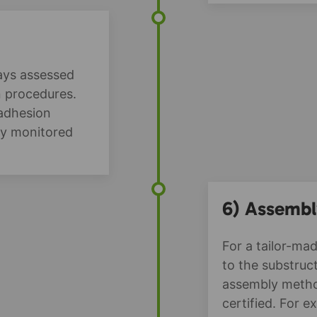
ways assessed
n procedures.
 adhesion
ly monitored
6) Assembl
For a tailor-ma
to the substruc
assembly metho
certified. For 