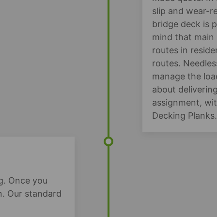
slip and wear-r
bridge deck is p
mind that main 
routes in reside
routes. Needles
manage the load
about delivering
assignment, wit
Decking Planks.
g. Once you
n. Our standard