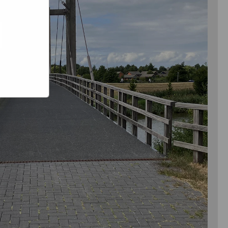
e hoe zij
ed
g). Er
code van
teeds