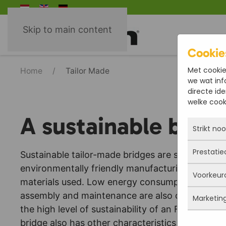
Skip to main content
Cookie
Met cookie
Home
Tailor Made
we wat inf
directe ide
welke cooki
A sustainable brid
Strikt no
Prestatie
Sustainable tailor-made bridges are sustainable
Deze coo
actief e
environmentally friendly manufacturing process 
Voorkeur
iets doe
Met dez
materials used. Low energy consumption during 
Je kunt 
vandaan
assembly and maintenance are also crucial aspec
maar da
Marketin
verbeter
Deze co
persoon
the high level of sustainability of an FRP Bridge
deze co
gegevens
bridge also has other characteristics, such as the
Marketi