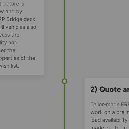
tructure is
ow and by
FRP Bridge deck
ll vehicles also
cuss the
lity and
er the
operties of the
sh list.
2) Quote a
Tailor-made FRP
work on a prel
load availabilit
made quote. In 