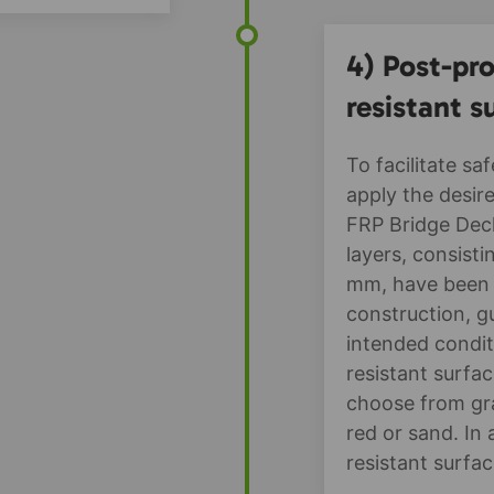
4) Post-pro
resistant s
To facilitate sa
apply the desir
FRP Bridge Deck
layers, consisti
mm, have been i
construction, g
intended condit
resistant surfa
choose from gra
red or sand. In 
resistant surfac