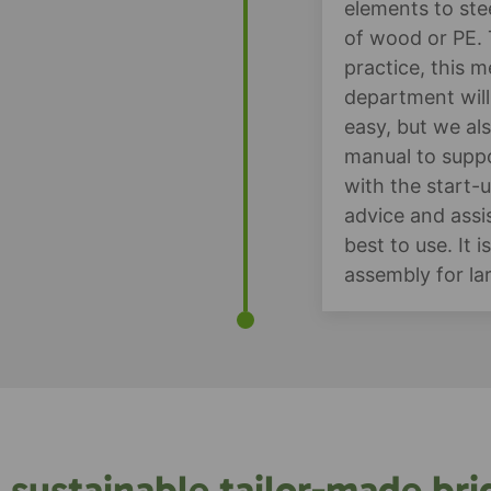
elements to ste
of wood or PE. 
practice, this 
department will
easy, but we a
manual to suppor
with the start-
advice and assi
best to use. It 
assembly for la
a sustainable tailor-made br