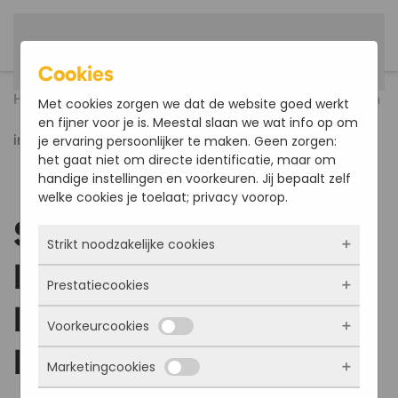
Deutsch
Zum Hauptinhalt springen
Cookies
Home
Referenzen
Fuß- und Radwegbrücken
Met cookies zorgen we dat de website goed werkt
Sanierung Fahrradbrücke und Fußgängerbrücke
en fijner voor je is. Meestal slaan we wat info op om
in Hessen, Deutschland
je ervaring persoonlijker te maken. Geen zorgen:
het gaat niet om directe identificatie, maar om
handige instellingen en voorkeuren. Jij bepaalt zelf
welke cookies je toelaat; privacy voorop.
Sanierung
Strikt noodzakelijke cookies
Fahrradbrücke und
Prestatiecookies
Deze cookies zorgen ervoor dat de website
Fußgängerbrücke in
überhaupt werkt. Ze zijn dus altijd actief en
Voorkeurcookies
kunnen niet worden uitgezet. Meestal worden
Met deze cookies zien we hoe vaak onze site
ze alleen geplaatst als jij iets doet, zoals
Hessen, Deutschland
bezocht wordt, waar bezoekers vandaan
inloggen, een formulier invullen of je
Marketingcookies
komen en welke pagina’s populair zijn. Zo
Deze cookies onthouden jouw voorkeuren.
privacyvoorkeuren opslaan. Je kunt je browser
kunnen we de website blijven verbeteren.
Bijvoorbeeld taalkeuze of ingevulde gegevens.