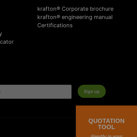
krafton® Corporate brochure
krafton® engineering manual
Certifications
y
icator
Sign up
QUOTATION
TOOL
General Terms and Conditions
Privacy policy
directly in your