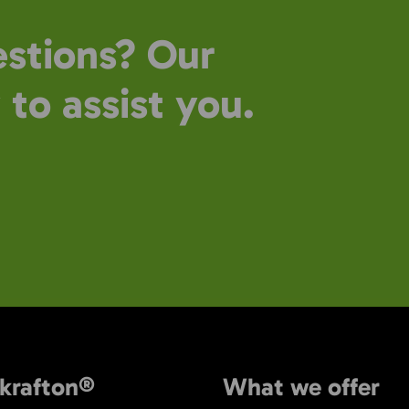
stions? Our
 to assist you.
krafton®
What we offer