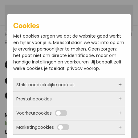
Nederlands
Terug naar hoofdinhoud
Cookies
Home
Nieuws
Onze plank 400.80 is officieel
Met cookies zorgen we dat de website goed werkt
goedgekeurd door de DIBt
en fijner voor je is. Meestal slaan we wat info op om
je ervaring persoonlijker te maken. Geen zorgen:
het gaat niet om directe identificatie, maar om
Onze plank 400.80 is
handige instellingen en voorkeuren. Jij bepaalt zelf
welke cookies je toelaat; privacy voorop.
officieel goedgekeurd
Strikt noodzakelijke cookies
door de DIBt
Prestatiecookies
Deze cookies zorgen ervoor dat de website
überhaupt werkt. Ze zijn dus altijd actief en
Voorkeurcookies
kunnen niet worden uitgezet. Meestal worden
Met trots kondigen wij aan dat de
Deutsches
Met deze cookies zien we hoe vaak onze site
ze alleen geplaatst als jij iets doet, zoals
bezocht wordt, waar bezoekers vandaan
Institut für Bautechnik
onze 400.80 composiet
inloggen, een formulier invullen of je
Marketingcookies
komen en welke pagina’s populair zijn. Zo
Deze cookies onthouden jouw voorkeuren.
brugdekplank officieel heeft goedgekeurd. Net
privacyvoorkeuren opslaan. Je kunt je browser
kunnen we de website blijven verbeteren.
Bijvoorbeeld taalkeuze of ingevulde gegevens.