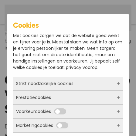
Nederlands
Terug naar hoofdinhoud
Cookies
Home
Referenties
Fiets- en voetgangers
Met cookies zorgen we dat de website goed werkt
bruggen
GVK Brugdek renovatie Voetgangersbrug
en fijner voor je is. Meestal slaan we wat info op om
in Stadt Meschede
je ervaring persoonlijker te maken. Geen zorgen:
het gaat niet om directe identificatie, maar om
handige instellingen en voorkeuren. Jij bepaalt zelf
welke cookies je toelaat; privacy voorop.
GVK Brugdek renovatie
Strikt noodzakelijke cookies
Voetgangersbrug in
Prestatiecookies
Deze cookies zorgen ervoor dat de website
Stadt Meschede
überhaupt werkt. Ze zijn dus altijd actief en
Voorkeurcookies
kunnen niet worden uitgezet. Meestal worden
Met deze cookies zien we hoe vaak onze site
ze alleen geplaatst als jij iets doet, zoals
bezocht wordt, waar bezoekers vandaan
inloggen, een formulier invullen of je
Marketingcookies
komen en welke pagina’s populair zijn. Zo
De GVK Brugdek renovatie van de
Deze cookies onthouden jouw voorkeuren.
privacyvoorkeuren opslaan. Je kunt je browser
kunnen we de website blijven verbeteren.
Bijvoorbeeld taalkeuze of ingevulde gegevens.
voetgangersbrug in Stadt Meschede was er één